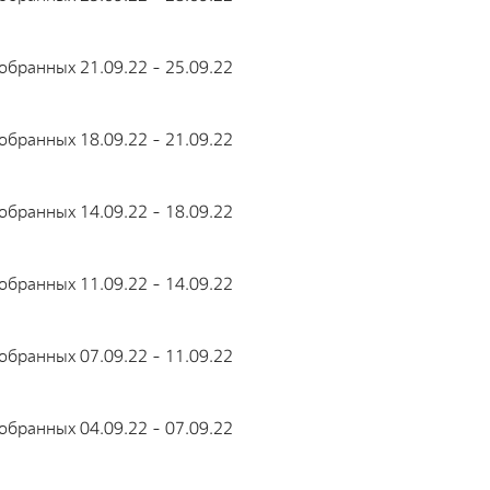
Д
Фирменный стиль
з
бранных 21.09.22 - 25.09.22
Фотобанк РАДОНА
Д
с
о
Филиалы
бранных 18.09.22 - 21.09.22
Московский филиал
Р
о
НПК – Сергиево-Посадский филиал
бранных 14.09.22 - 18.09.22
Р
Северо-Западный центр по обращению с
м
радиоактивными отходами «СевРАО»
бранных 11.09.22 - 14.09.22
Р
Дальневосточный центр по обращению с
т
радиоактивными отходами «ДальРАО»
бранных 07.09.22 - 11.09.22
И
Приволжский филиал
И
Уральский филиал
бранных 04.09.22 - 07.09.22
О
Уральский территориальный округ
Ф
Южный территориальный округ