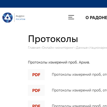
О Радоне
О РАДОН
Руководство
История
Протоколы
Лицензии
Главная
Онлайн-мониторинг
Данные стационарно
Миссия и видение
Ценности Росатома
Протоколы измерений проб. Архив.
Охрана труда
Производственная система "Росатома"
Протоколы измерений проб, ото
Научно-технический совет
Протоколы измерений проб, ото
Диссертационный совет
Системы менеджмента
Протоколы измерений проб, ото