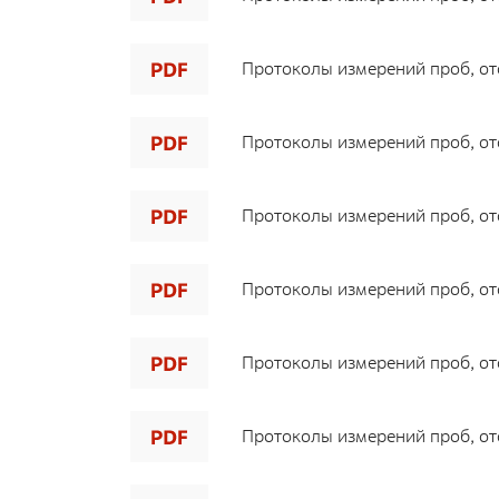
Документы
Противодействие коррупции
Протоколы измерений проб, ото
Социальная политика
Политика в области качества
Протоколы измерений проб, ото
Совет молодых работников
Из опыта зарубежных коллег
Протоколы измерений проб, ото
Международное сотрудничество
Устойчивое развитие
Протоколы измерений проб, ото
Поставщикам
Протоколы измерений проб, ото
Объявления
Экология
Протоколы измерений проб, ото
Экологическая политика ФГУП «РАДОН»