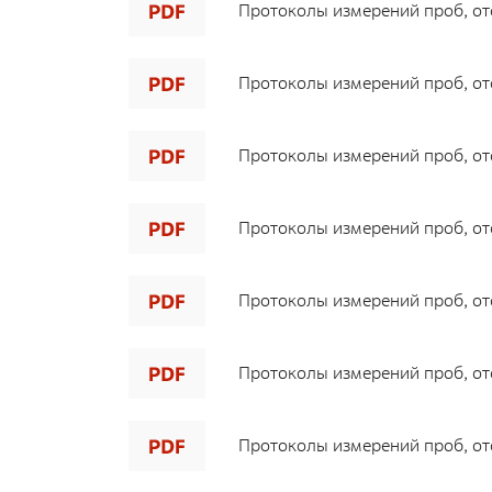
Общественные обсуждения
Протоколы измерений проб, ото
Документы и отчеты по экологической
безопасности
Протоколы измерений проб, ото
Окончательные материалы оценки
воздействия на окружающую среду
Протоколы измерений проб, ото
Онлайн-мониторинг
Протоколы измерений проб, ото
СМИ о нас
Протоколы измерений проб, ото
Контакты
Протоколы измерений проб, ото
Обратная связь
Протоколы измерений проб, ото
Новости