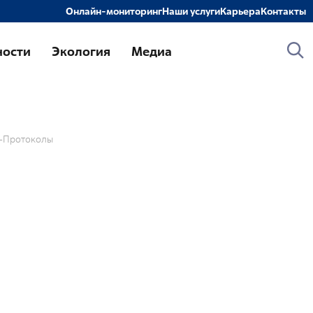
Онлайн-мониторинг
Наши услуги
Карьера
Контакты
слуги
ности
Экология
Медиа
онтроль и прием РАО и ИИИ от организаций-
оставщиков
ранспортирование РАО
ереработка и кондиционирование РАО
Протоколы
беспечение безопасного хранения РАО
бследование объектов и территорий на
оответствие требованиям радиационной
езопасности
бследование радиоактивно загрязненных и
отенциально радиоактивно загрязненных
бъектов и территорий
роведение оперативных работ по
иквидации радиационно-аварийных ситуаций