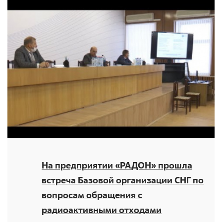
Общественные обсуждения
Документы и отчеты по экологической безопасности
Окончательные материалы оценки воздействия на
окружающую среду
Онлайн-мониторинг
СМИ о нас
Контакты
На предприятии «РАДОН» прошла
Обратная связь
встреча Базовой организации СНГ по
вопросам обращения с
Новости
радиоактивными отходами