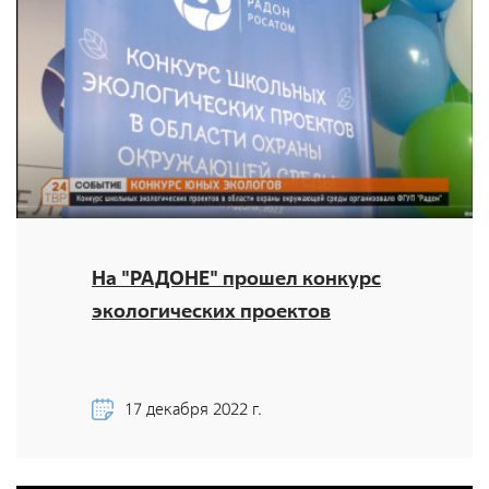
Документы
Противодействие коррупции
Социальная политика
Политика в области качества
Совет молодых работников
Из опыта зарубежных коллег
Международное сотрудничество
На "РАДОНЕ" прошел конкурс
Устойчивое развитие
экологических проектов
Поставщикам
Объявления
17 декабря 2022 г.
Экология
Экологическая политика ФГУП «РАДОН»