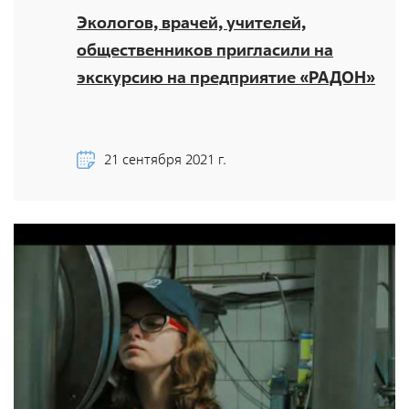
Фотобанк РАДОНА
Экологов, врачей, учителей,
общественников пригласили на
Филиалы
экскурсию на предприятие «РАДОН»
Московский филиал
НПК – Сергиево-Посадский филиал
Северо-Западный центр по обращению с
21 сентября 2021 г.
радиоактивными отходами «СевРАО»
Дальневосточный центр по обращению с
радиоактивными отходами «ДальРАО»
Приволжский филиал
Уральский филиал
Уральский территориальный округ
Южный территориальный округ
Приволжский территориальный округ