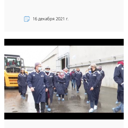
Направления деятельности
Обращение с РАО и ОИИИ
16 декабря 2021 г.
Радиационный и экологический мониторинг
Региональный учет и контроль радиоактивных веществ,
источников ионизирующего излучения и радиоактивных
отходов
Радиационно-аварийные и радиационно-
реабилитационные работы
Специализированный отраслевой оператор по
управлению объектами «ядерного наследия»
Журналистам
СМИ о нас
Контакты для прессы
Фирменный стиль