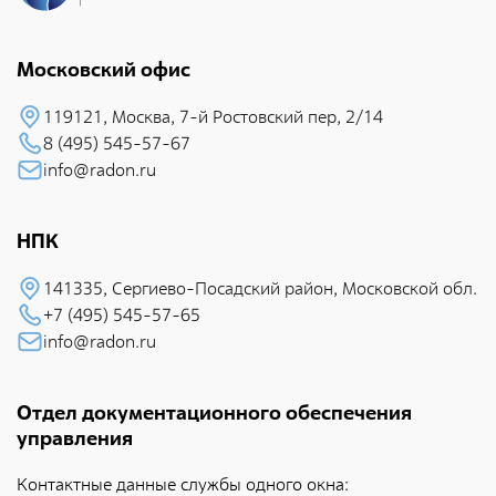
радиационно-аварийных ситуаций
Дезактивация и реабилитация радиоактивно
Московский офис
загрязненных объектов и территорий
119121, Москва, 7-й Pостовский пеp, 2/14
Дезактивация радиоактивно загрязненной спецодежды,
защитных средств и оборудования
8 (495) 545-57-67
info@radon.ru
Радиационно-экологический мониторинг объектов
окружающей среды
НПК
Радиационный контроль изделий и материалов
Радиационно-экологическое обследование территорий
141335, Сеpгиево-Посадский район, Московской обл.
отводимых под строительство
+7 (495) 545-57-65
info@radon.ru
Индивидуальный дозиметрический контроль
Испытания и аналитическое обеспечение
Отдел документационного обеспечения
Обеспечение единства измерений
управления
Формирование радиационно-гигиенических паспортов
Контактные данные службы одного окна: