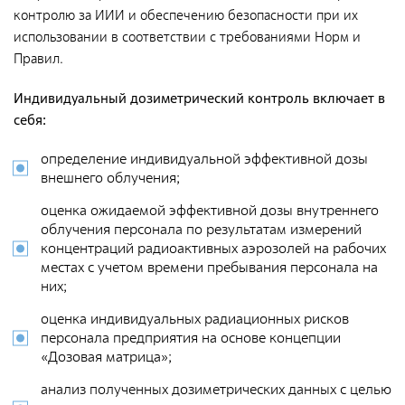
Документы
контролю за ИИИ и обеспечению безопасности при их
использовании в соответствии с требованиями Норм и
Противодействие коррупции
Правил.
Социальная политика
Индивидуальный дозиметрический контроль включает в
Политика в области качества
себя:
Совет молодых работников
определение индивидуальной эффективной дозы
Из опыта зарубежных коллег
внешнего облучения;
Международное сотрудничество
оценка ожидаемой эффективной дозы внутреннего
облучения персонала по результатам измерений
Устойчивое развитие
концентраций радиоактивных аэрозолей на рабочих
Поставщикам
местах с учетом времени пребывания персонала на
них;
Объявления
оценка индивидуальных радиационных рисков
персонала предприятия на основе концепции
Экология
«Дозовая матрица»;
Экологическая политика ФГУП «РАДОН»
анализ полученных дозиметрических данных с целью