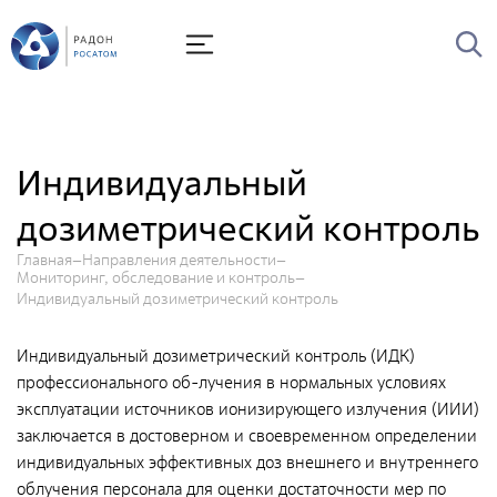
О Радоне
Руководство
История
Индивидуальный
Лицензии
дозиметрический контроль
Миссия и видение
Главная
Направления деятельности
Ценности Росатома
Мониторинг, обследование и контроль
Индивидуальный дозиметрический контроль
Охрана труда
Производственная система "Росатома"
Индивидуальный дозиметрический контроль (ИДК)
профессионального об-лучения в нормальных условиях
Научно-технический совет
эксплуатации источников ионизирующего излучения (ИИИ)
Диссертационный совет
заключается в достоверном и своевременном определении
индивидуальных эффективных доз внешнего и внутреннего
Системы менеджмента
облучения персонала для оценки достаточности мер по