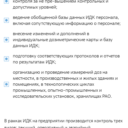
Общественные обсуждения
контроля за не пре-вышением контрольных и
допустимых уровней;
Документы и отчеты по экологической безопасности
ведение обобщенной базы данных ИДК персонала,
Окончательные материалы оценки воздействия на
включая сопутствующую информацию о персонале;
окружающую среду
внесение изменений и дополнений в
индивидуальные дозиметрические карты и базу
Онлайн-мониторинг
данных ИДК;
подготовку соответствующих протоколов и отчетов
по результатам ИДК;
СМИ о нас
организацию и проведение измерений доз на
местности, в производственных и жилых зданиях и
Контакты
помещениях, в технологических циклах
промышленных, опытно-промышленных и
исследовательских установок, хранилищах РАО.
Обратная связь
Новости
В рамках ИДК на предприятии производится контроль трех
видов: текущий, оперативный и аварийный.