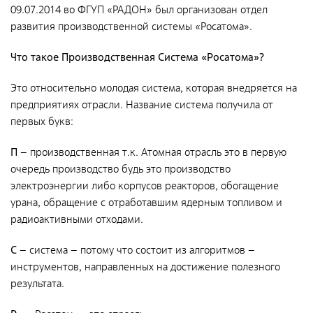
Документы
09.07.2014 во ФГУП «РАДОН» был организован отдел
развития производственной системы «Росатома».
Противодействие коррупции
Социальная политика
Что такое Производственная Система «Росатома»?
Политика в области качества
Это относительно молодая система, которая внедряется на
Совет молодых работников
предприятиях отрасли. Название система получила от
первых букв:
Из опыта зарубежных коллег
П
– производственная т.к. Атомная отрасль это в первую
Международное сотрудничество
очередь производство будь это производство
Устойчивое развитие
электроэнергии либо корпусов реакторов, обогащение
урана, обращение с отработавшим ядерным топливом и
Поставщикам
радиоактивными отходами.
Объявления
С
– система – потому что состоит из алгоритмов –
инструментов, направленных на достижение полезного
Экология
результата.
Экологическая политика ФГУП «РАДОН»