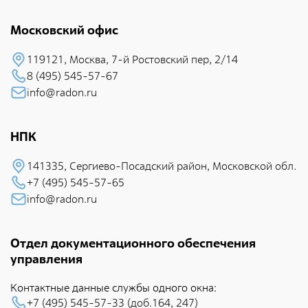
радиационно-аварийных ситуаций
Московский офис
Дезактивация и реабилитация радиоактивно
загрязненных объектов и территорий
119121, Москва, 7-й Pостовский пеp, 2/14
Дезактивация радиоактивно загрязненной спецодежды,
8 (495) 545-57-67
защитных средств и оборудования
info@radon.ru
Радиационно-экологический мониторинг объектов
окружающей среды
НПК
Радиационный контроль изделий и материалов
141335, Сеpгиево-Посадский район, Московской обл.
Радиационно-экологическое обследование территорий
+7 (495) 545-57-65
отводимых под строительство
info@radon.ru
Индивидуальный дозиметрический контроль
Испытания и аналитическое обеспечение
Отдел документационного обеспечения
управления
Обеспечение единства измерений
Контактные данные службы одного окна:
Формирование радиационно-гигиенических паспортов
+7 (495) 545-57-33 (доб.164, 247)