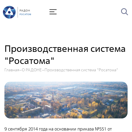
О Радоне
Руководство
История
Производственная система
Лицензии
"Росатома"
Миссия и видение
Главная
О РАДОНЕ
Ценности Росатома
Производственная система "Росатома"
Охрана труда
Производственная система "Росатома"
Научно-технический совет
Диссертационный совет
Системы менеджмента
9 сентября 2014 года на основании приказа №551 от