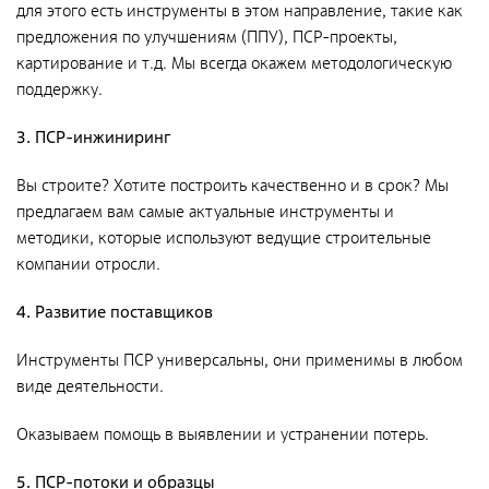
для этого есть инструменты в этом направление, такие как
Направления деятельности
предложения по улучшениям (ППУ), ПСР-проекты,
Обращение с РАО и ОИИИ
картирование и т.д. Мы всегда окажем методологическую
Радиационный и экологический мониторинг
поддержку.
Региональный учет и контроль радиоактивных веществ,
3. ПСР-инжиниринг
источников ионизирующего излучения и радиоактивных
отходов
Вы строите? Хотите построить качественно и в срок? Мы
предлагаем вам самые актуальные инструменты и
Радиационно-аварийные и радиационно-
реабилитационные работы
методики, которые используют ведущие строительные
компании отросли.
Специализированный отраслевой оператор по
управлению объектами «ядерного наследия»
4. Развитие поставщиков
Инструменты ПСР универсальны, они применимы в любом
Журналистам
виде деятельности.
СМИ о нас
Контакты для прессы
Оказываем помощь в выявлении и устранении потерь.
Фирменный стиль
5. ПСР-потоки и образцы