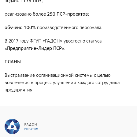
подано
1173 ППУ
;
Северо-Западный территориальный округ
реализовано
более 250 ПСР-проектов
;
Сибирский территориальный округ
обучено 100%
производственного персонала.
Услуги
В 2017 году ФГУП «РАДОН» удостоено статуса
Контроль и прием РАО и ИИИ от организаций-
«Предприятие-Лидер ПСР»
.
поставщиков
Транспортирование РАО
ПЛАНЫ
Переработка и кондиционирование РАО
Выстраивание организационной системы с целью
Обеспечение безопасного хранения РАО
вовлечения в процесс улучшений каждого сотрудника
предприятия.
Обследование объектов и территорий на соответствие
требованиям радиационной безопасности
Обследование радиоактивно загрязненных и
потенциально радиоактивно загрязненных объектов и
территорий
Проведение оперативных работ по ликвидации