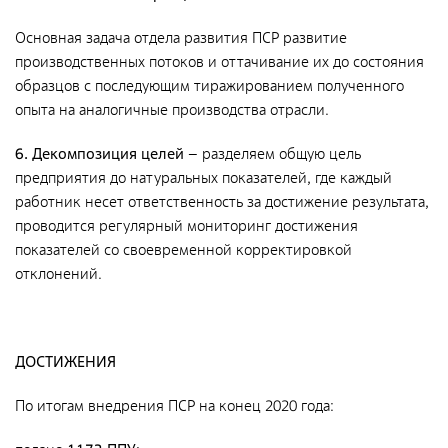
Фотобанк РАДОНА
Основная задача отдела развития ПСР развитие
производственных потоков и оттачивание их до состояния
Филиалы
образцов с последующим тиражированием полученного
Московский филиал
опыта на аналогичные производства отрасли.
НПК – Сергиево-Посадский филиал
6. Декомпозиция целей
– разделяем общую цель
Северо-Западный центр по обращению с
предприятия до натуральных показателей, где каждый
радиоактивными отходами «СевРАО»
работник несет ответственность за достижение результата,
проводится регулярный мониторинг достижения
Дальневосточный центр по обращению с
показателей со своевременной корректировкой
радиоактивными отходами «ДальРАО»
отклонений.
Приволжский филиал
Уральский филиал
Уральский территориальный округ
ДОСТИЖЕНИЯ
Южный территориальный округ
По итогам внедрения ПСР на конец 2020 года:
Приволжский территориальный округ