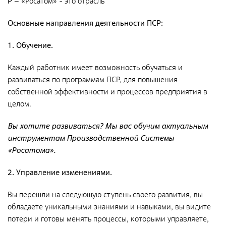
Общественные обсуждения
Р
– «Росатом» - это отрасль
Документы и отчеты по экологической безопасности
Основные направления деятельности ПСР:
Окончательные материалы оценки воздействия на
1. Обучение.
окружающую среду
Каждый работник имеет возможность обучаться и
Онлайн-мониторинг
развиваться по программам ПСР, для повышения
собственной эффективности и процессов предприятия в
целом.
СМИ о нас
Вы хотите развиваться? Мы вас обучим актуальным
инструментам Производственной Системы
Контакты
«Росатома».
2. Управление изменениями.
Обратная связь
Вы перешли на следующую ступень своего развития, вы
Новости
обладаете уникальными знаниями и навыками, вы видите
потери и готовы менять процессы, которыми управляете,