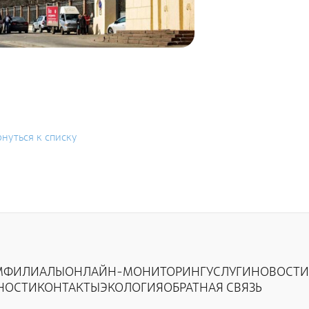
п
Приволжский территориальный округ
К
Северо-Западный территориальный округ
х
Сибирский территориальный округ
П
нуться к списку
М
ФИЛИАЛЫ
ОНЛАЙН-МОНИТОРИНГ
УСЛУГИ
НОВОСТИ
НОСТИ
КОНТАКТЫ
ЭКОЛОГИЯ
ОБРАТНАЯ СВЯЗЬ