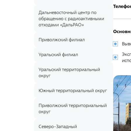
Документы
Телефо
Противодействие коррупции
Дальневосточный центр по
обращению с радиоактивными
Социальная политика
отходами «ДальРАО»
Основн
Политика в области качества
Приволжский филиал
Выв
Совет молодых работников
Экс
Из опыта зарубежных коллег
Уральский филиал
исп
Международное сотрудничество
Уральский территориальный
Устойчивое развитие
округ
Поставщикам
Южный территориальный округ
Объявления
Приволжский территориальный
округ
Экология
Экологическая политика ФГУП «РАДОН»
Северо-Западный