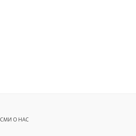
аспортов
онтейнеры для транспортирования и
ранения РАО
роведение радиационных исследований
СМИ О НАС