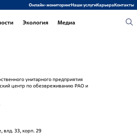
Онлайн-мониторинг
Наши услуги
Карьера
Контакты
слуги
ности
Экология
Медиа
онтроль и прием РАО и ИИИ от организаций-
оставщиков
ранспортирование РАО
ереработка и кондиционирование РАО
беспечение безопасного хранения РАО
ственного унитарного предприятия
бследование объектов и территорий на
ский центр по обезвреживанию РАО и
оответствие требованиям радиационной
езопасности
бследование радиоактивно загрязненных и
»
отенциально радиоактивно загрязненных
бъектов и территорий
роведение оперативных работ по
 влд. 33, корп. 29
иквидации радиационно-аварийных ситуаций