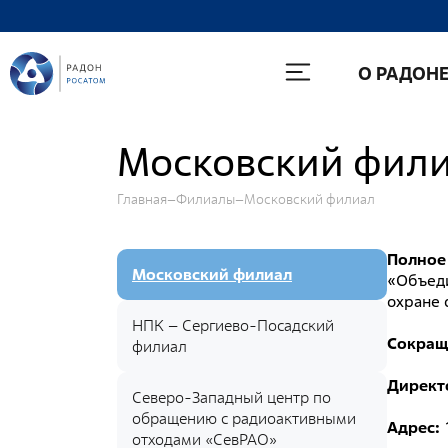
О Радоне
О РАДОН
Руководство
История
Московский фил
Лицензии
Главная
Филиалы
Московский филиал
Миссия и видение
Ценности Росатома
Полное
Охрана труда
Московский филиал
«Объеди
охране
Производственная система "Росатома"
НПК – Сергиево-Посадский
Сокращ
Научно-технический совет
филиал
Диссертационный совет
Директ
Северо-Западный центр по
Системы менеджмента
обращению с радиоактивными
Адрес:
отходами «СевРАО»