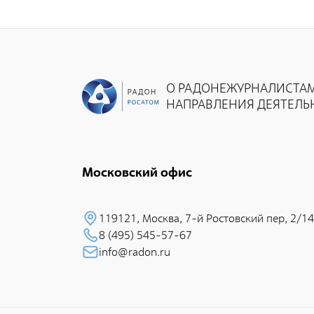
Документы
Противодействие коррупции
Социальная политика
Политика в области качества
О РАДОНЕ
ЖУРНАЛИСТА
НАПРАВЛЕНИЯ ДЕЯТЕЛЬ
Совет молодых работников
Из опыта зарубежных коллег
Международное сотрудничество
Московский офис
Устойчивое развитие
Поставщикам
119121, Москва, 7-й Pостовский пеp, 2/14
Объявления
8 (495) 545-57-67
info@radon.ru
Экология
Экологическая политика ФГУП «РАДОН»