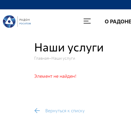
О Радоне
О РАДОН
Руководство
История
Наши услуги
Лицензии
Главная
Наши услуги
Миссия и видение
Ценности Росатома
Элемент не найден!
Охрана труда
Производственная система "Росатома"
Научно-технический совет
Вернуться к списку
Диссертационный совет
Системы менеджмента