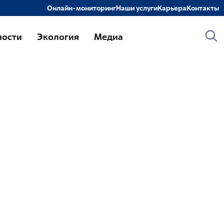
Онлайн-мониторинг
Наши услуги
Карьера
Контакты
слуги
ности
Экология
Медиа
онтроль и прием РАО и ИИИ от организаций-
оставщиков
ранспортирование РАО
ереработка и кондиционирование РАО
беспечение безопасного хранения РАО
бследование объектов и территорий на
оответствие требованиям радиационной
езопасности
бследование радиоактивно загрязненных и
отенциально радиоактивно загрязненных
бъектов и территорий
роведение оперативных работ по
иквидации радиационно-аварийных ситуаций