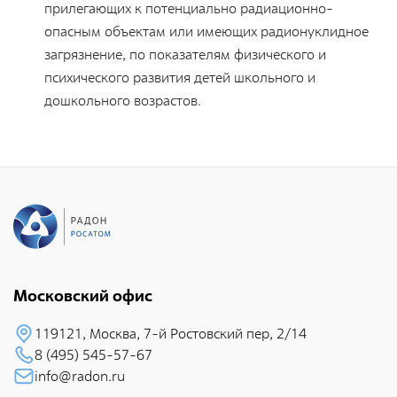
Общественные обсуждения
прилегающих к потенциально радиационно-
опасным объектам или имеющих радионуклидное
Документы и отчеты по экологической безопасности
загрязнение, по показателям физического и
Окончательные материалы оценки воздействия на
психического развития детей школьного и
окружающую среду
дошкольного возрастов.
Онлайн-мониторинг
СМИ о нас
Контакты
Московский офис
Обратная связь
119121, Москва, 7-й Pостовский пеp, 2/14
8 (495) 545-57-67
Новости
info@radon.ru