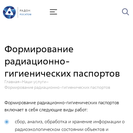
О Радоне
Руководство
История
Формирование
Лицензии
радиационно-
Миссия и видение
гигиенических паспортов
Ценности Росатома
Охрана труда
Главная
Наши услуги
Формирование радиационно-гигиенических паспортов
Производственная система "Росатома"
Формирование радиационно-гигиенических паспортов
Научно-технический совет
включает в себя следующие виды работ:
Диссертационный совет
сбор, анализ, обработка и хранение информации о
Системы менеджмента
радиоэкологическом состоянии объектов и