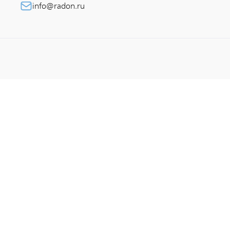
info@radon.ru
п
Приволжский территориальный округ
К
Северо-Западный территориальный округ
х
Сибирский территориальный округ
П