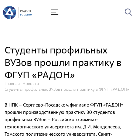
О Радоне
Руководство
История
Студенты профильных
Лицензии
ВУЗов прошли практику в
Миссия и видение
ФГУП «РАДОН»
Ценности Росатома
Охрана труда
Главная
Новости
Студенты профильных ВУЗов прошли практику в ФГУП «РАДОН»
Производственная система "Росатома"
В НПК – Сергиево-Посадском филиале ФГУП «РАДОН»
Научно-технический совет
прошли производственную практику 30 студентов
Диссертационный совет
профильных ВУЗов – Российского химико-
технологического университета им. Д.И. Менделеева,
Системы менеджмента
Томского политехнического университета, Санкт-