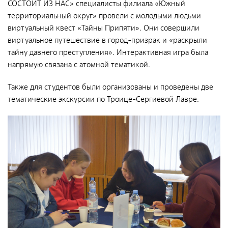
СОСТОИТ ИЗ НАС» специалисты филиала «Южный
Направления деятельности
территориальный округ» провели с молодыми людьми
Обращение с РАО и ОИИИ
виртуальный квест «Тайны Припяти». Они совершили
виртуальное путешествие в город-призрак и «раскрыли
Радиационный и экологический мониторинг
тайну давнего преступления». Интерактивная игра была
Региональный учет и контроль радиоактивных веществ,
напрямую связана с атомной тематикой.
источников ионизирующего излучения и радиоактивных
отходов
Также для студентов были организованы и проведены две
тематические экскурсии по Троице-Сергиевой Лавре.
Радиационно-аварийные и радиационно-
реабилитационные работы
Специализированный отраслевой оператор по
управлению объектами «ядерного наследия»
Журналистам
СМИ о нас
Контакты для прессы
Фирменный стиль