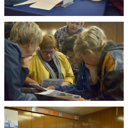
Фотобанк РАДОНА
Филиалы
Московский филиал
НПК – Сергиево-Посадский филиал
Северо-Западный центр по обращению с
радиоактивными отходами «СевРАО»
Дальневосточный центр по обращению с
радиоактивными отходами «ДальРАО»
Приволжский филиал
Уральский филиал
Уральский территориальный округ
Южный территориальный округ
Приволжский территориальный округ