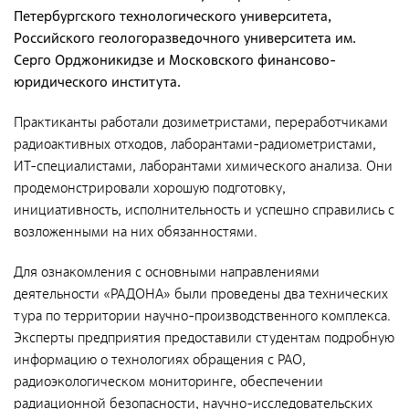
Документы
Петербургского технологического университета,
Российского геологоразведочного университета им.
Противодействие коррупции
Серго Орджоникидзе и Московского финансово-
Социальная политика
юридического института.
Политика в области качества
Практиканты работали дозиметристами, переработчиками
Совет молодых работников
радиоактивных отходов, лаборантами-радиометристами,
ИТ-специалистами, лаборантами химического анализа. Они
Из опыта зарубежных коллег
продемонстрировали хорошую подготовку,
Международное сотрудничество
инициативность, исполнительность и успешно справились с
возложенными на них обязанностями.
Устойчивое развитие
Поставщикам
Для ознакомления с основными направлениями
деятельности «РАДОНА» были проведены два технических
Объявления
тура по территории научно-производственного комплекса.
Эксперты предприятия предоставили студентам подробную
Экология
информацию о технологиях обращения с РАО,
Экологическая политика ФГУП «РАДОН»
радиоэкологическом мониторинге, обеспечении
радиационной безопасности, научно-исследовательских