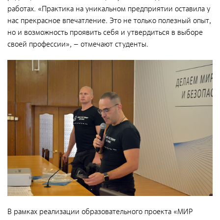
Общественные обсуждения
работах. «Практика на уникальном предприятии оставила у
Документы и отчеты по экологической безопасности
нас прекрасное впечатление. Это не только полезный опыт,
но и возможность проявить себя и утвердиться в выборе
Окончательные материалы оценки воздействия на
своей профессии», – отмечают студенты.
окружающую среду
Онлайн-мониторинг
СМИ о нас
Контакты
Обратная связь
Новости
В рамках реализации образовательного проекта «МИР