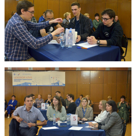
Северо-Западный территориальный округ
Сибирский территориальный округ
Услуги
Контроль и прием РАО и ИИИ от организаций-
поставщиков
Транспортирование РАО
Переработка и кондиционирование РАО
Обеспечение безопасного хранения РАО
Обследование объектов и территорий на соответствие
требованиям радиационной безопасности
Обследование радиоактивно загрязненных и
потенциально радиоактивно загрязненных объектов и
территорий
Проведение оперативных работ по ликвидации