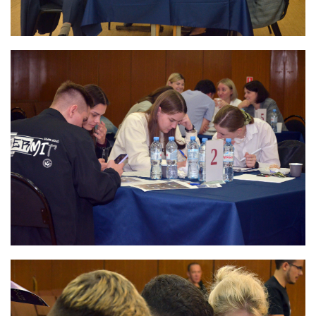
радиационно-аварийных ситуаций
Дезактивация и реабилитация радиоактивно
загрязненных объектов и территорий
Дезактивация радиоактивно загрязненной спецодежды,
защитных средств и оборудования
Радиационно-экологический мониторинг объектов
окружающей среды
Радиационный контроль изделий и материалов
Радиационно-экологическое обследование территорий
отводимых под строительство
Индивидуальный дозиметрический контроль
Испытания и аналитическое обеспечение
Обеспечение единства измерений
Формирование радиационно-гигиенических паспортов